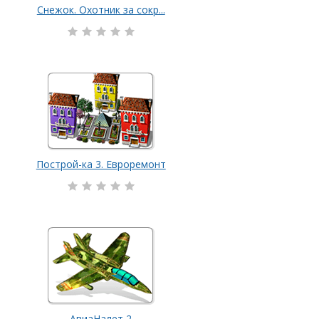
Снежок. Охотник за сокр...
Построй-ка 3. Евроремонт
АвиаНалет 2