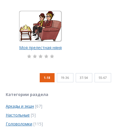
Моя прелестная няня
1-18
19-36
37-54
55-67
Категории раздела
Аркады и экшн
[67]
Настольные
[5]
Головоломки
[115]