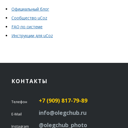
Официальный блог
Сообщество uCoz
FAQ по системе
Инструкции для uCoz
КОНТАКТЫ
+7 (909) 817-79-89
Телефон
info@olegchub.ru
E-Mail
@olegchub_photo
Instagram