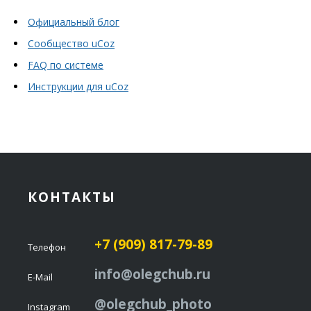
Официальный блог
Сообщество uCoz
FAQ по системе
Инструкции для uCoz
КОНТАКТЫ
+7 (909) 817-79-89
Телефон
info@olegchub.ru
E-Mail
@olegchub_photo
Instagram