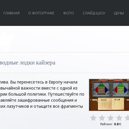
ГЛАВНАЯ
О ФОТОГРАФЕ
ФОТО
СЛАЙД-ШОУ
ЦЕНЫ
водные лодки кайзера
тива. Вы перенесетесь в Европу начала
звычайной важности вместе с одной из
ории большой политики. Путешествуйте по
равляйте зашифрованные сообщения и
ких лазутчиков и отыщите все фрагменты
Рейтинг
:
0.0
/
0