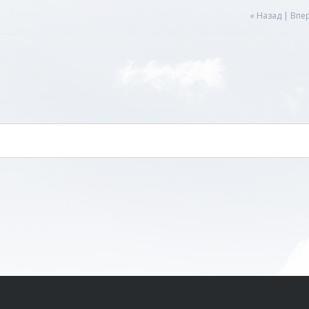
« Назад
|
Впер