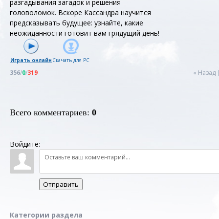
разгадывания загадок и решения
головоломок. Вскоре Кассандра научится
предсказывать будущее: узнайте, какие
неожиданности готовит вам грядущий день!
Играть онлайн
Скачать для
PC
356
/
0
/
319
« Назад
Всего комментариев
:
0
Войдите:
Отправить
Категории раздела