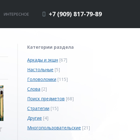
+7 (909) 817-79-89
ИНТЕРЕСНОЕ
Категории раздела
Аркады и экшн
[67]
Настольные
[5]
Головоломки
[115]
Слова
[2]
Поиск предметов
[68]
Стратегии
[15]
Другие
[4]
Многопользовательские
[21]