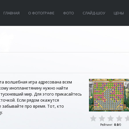
ГЛАВНАЯ
О ФОТОГРАФЕ
ФОТО
СЛАЙД-ШОУ
ЦЕНЫ
Эта волшебная игра адресована всем
кому инопланетянину нужно найти
тускневший мир. Для этого прикасайтесь
сточкой. Если рядом окажутся
 забывайте про время. Тот, кто
у.
Рейтинг
:
0.0
/
0