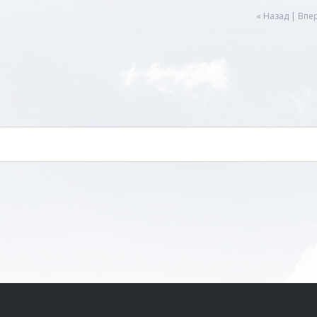
« Назад
|
Впер