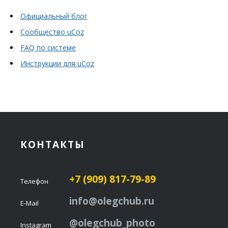
Официальный блог
Сообщество uCoz
FAQ по системе
Инструкции для uCoz
КОНТАКТЫ
+7 (909) 817-79-89
Телефон
info@olegchub.ru
E-Mail
@olegchub_photo
Instagram