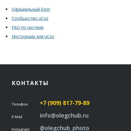
Официальный блог
Сообщество uCoz
FAQ по системе
Инструкции для uCoz
КОНТАКТЫ
+7 (909) 817-79-89
Телефон
info@olegchub.ru
E-Mail
@olegchub_photo
Instagram