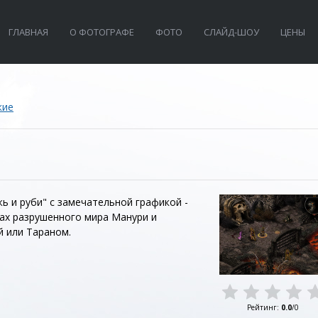
ГЛАВНАЯ
О ФОТОГРАФЕ
ФОТО
СЛАЙД-ШОУ
ЦЕНЫ
кие
ежь и руби" с замечательной графикой -
нах разрушенного мира Манури и
й или Тараном.
Рейтинг
:
0.0
/
0