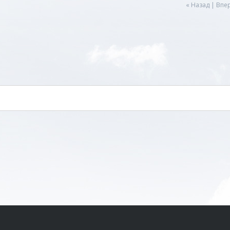
« Назад
|
Впер