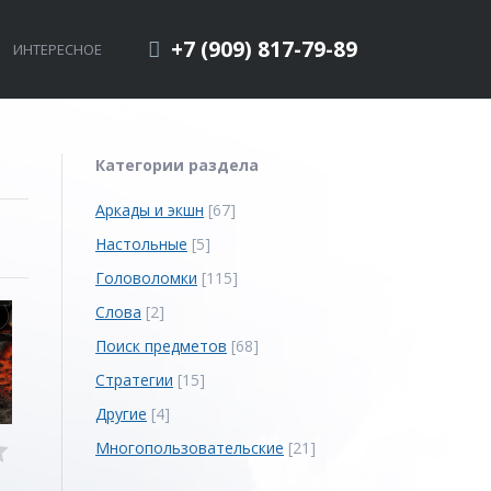
+7 (909) 817-79-89
ИНТЕРЕСНОЕ
Категории раздела
Аркады и экшн
[67]
Настольные
[5]
Головоломки
[115]
Слова
[2]
Поиск предметов
[68]
Стратегии
[15]
Другие
[4]
Многопользовательские
[21]