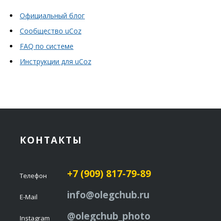
Официальный блог
Сообщество uCoz
FAQ по системе
Инструкции для uCoz
КОНТАКТЫ
+7 (909) 817-79-89
Телефон
info@olegchub.ru
E-Mail
@olegchub_photo
Instagram