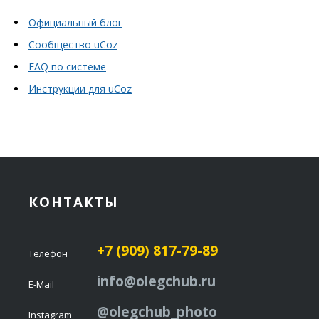
Официальный блог
Сообщество uCoz
FAQ по системе
Инструкции для uCoz
КОНТАКТЫ
+7 (909) 817-79-89
Телефон
info@olegchub.ru
E-Mail
@olegchub_photo
Instagram