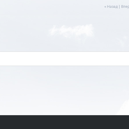
« Назад
|
Впер