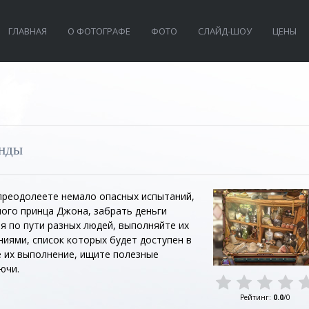
ГЛАВНАЯ
О ФОТОГРАФЕ
ФОТО
СЛАЙД-ШОУ
ЦЕНЫ
енды
 преодолеете немало опасных испытаний,
ого принца Джона, забрать деньги
я по пути разных людей, выполняйте их
ниями, список которых будет доступен в
е их выполнение, ищите полезные
ючи.
Рейтинг
:
0.0
/
0