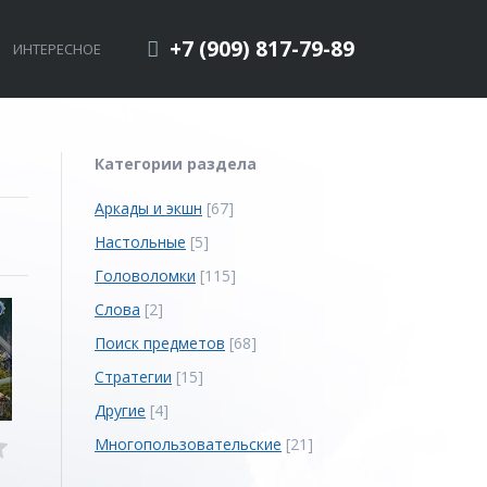
+7 (909) 817-79-89
ИНТЕРЕСНОЕ
Категории раздела
Аркады и экшн
[67]
Настольные
[5]
Головоломки
[115]
Слова
[2]
Поиск предметов
[68]
Стратегии
[15]
Другие
[4]
Многопользовательские
[21]