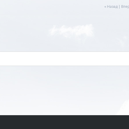
« Назад
|
Впер