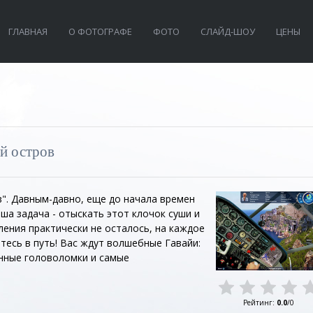
ГЛАВНАЯ
О ФОТОГРАФЕ
ФОТО
СЛАЙД-ШОУ
ЦЕНЫ
ый остров
". Давным-давно, еще до начала времен
ша задача - отыскать этот клочок суши и
ления практически не осталось, на каждое
тесь в путь! Вас ждут волшебные Гавайи:
енные головоломки и самые
Рейтинг
:
0.0
/
0