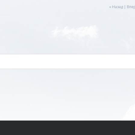
« Назад
|
Впер