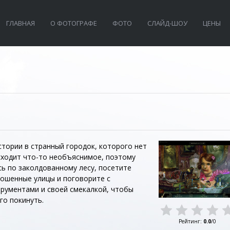
ГЛАВНАЯ
О ФОТОГРАФЕ
ФОТО
СЛАЙД-ШОУ
ЦЕНЫ
стории в странный городок, которого нет
исходит что-то необъяснимое, поэтому
ь по заколдованному лесу, посетите
рошенные улицы и поговорите с
рументами и своей смекалкой, чтобы
го покинуть.
Рейтинг
:
0.0
/
0