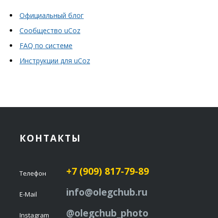
Официальный блог
Сообщество uCoz
FAQ по системе
Инструкции для uCoz
КОНТАКТЫ
+7 (909) 817-79-89
Телефон
info@olegchub.ru
E-Mail
@olegchub_photo
Instagram