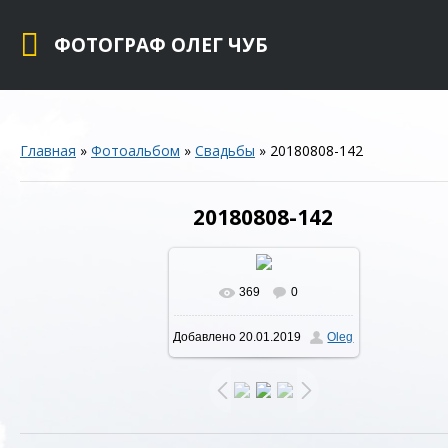
ФОТОГРАФ ОЛЕГ ЧУБ
Главная
»
Фотоальбом
»
Свадьбы
» 20180808-142
20180808-142
369
0
В реальном размере
Добавлено
20.01.2019
Oleg
1280x854
/ 325.2Kb