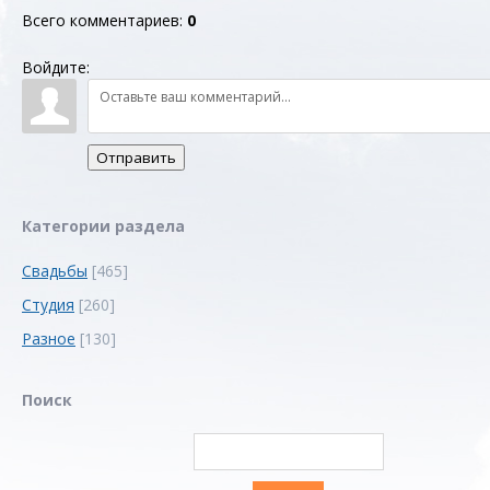
Всего комментариев
:
0
Войдите:
Отправить
Категории раздела
Свадьбы
[465]
Студия
[260]
Разное
[130]
Поиск