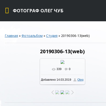
ФОТОГРАФ ОЛЕГ ЧУБ
Главная
»
Фотоальбом
»
Студия
» 20190306-13(web)
20190306-13(web)
339
0
В реальном размере
Добавлено
14.03.2019
Oleg
854x1280
/ 421.6Kb