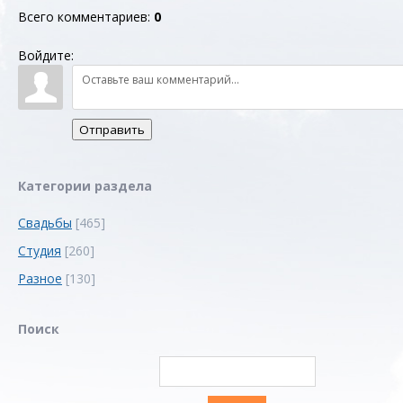
Всего комментариев
:
0
Войдите:
Отправить
Категории раздела
Свадьбы
[465]
Студия
[260]
Разное
[130]
Поиск